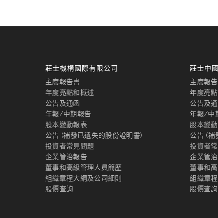
莊士機構國際有限公司
莊士中
主席報告書
主席報告
年度亮點和概述
年度亮點
公告及通函
公告及通
年報/中期報告
年報/中
股本變動報表
股本變動
公告 (補發已遺失的股份證明書)
公告 (
投資者常見問題
投資者常
企業管治報告
企業管治
董事和高級管理人員簡歷
董事和高
組織章程大綱及公司細則
組織章程
股價查詢
股價查詢