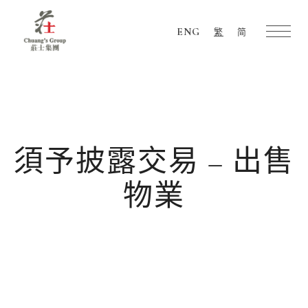
ENG
繁
简
Chuang's
Group
須予披露交易 – 出售
物業