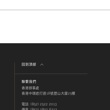
回到頂部
聯繫我們
香港辦事處
香港中環遮打道18號歷山大廈25樓
電話:
(852) 2522 2013
傳真:
(852) 2810 6213