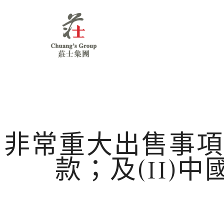
Chuang's
Group
非常重大出售事項 
款；及(II