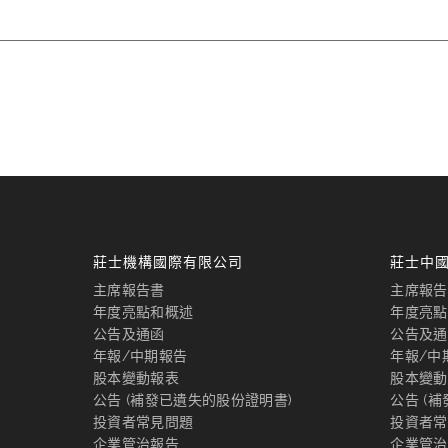
莊士機構國際有限公司
莊士中
主席報告書
主席報告
年度亮點和概述
年度亮點
公告及通函
公告及通
年報/中期報告
年報/中
股本變動報表
股本變動
公告 (補發已遺失的股份證明書)
公告 (
投資者常見問題
投資者常
企業管治報告
企業管治