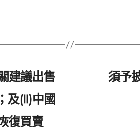
有關建議出售
須予披
及(II)中國
恢復買賣