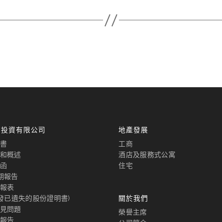
國投資有限公司
地產發展
書
工商
和概述
酒店及服務式公寓
函
住宅
期報告
報表
補發已遺失的股份證明書)
關於我們
見問題
榮譽主席
報告