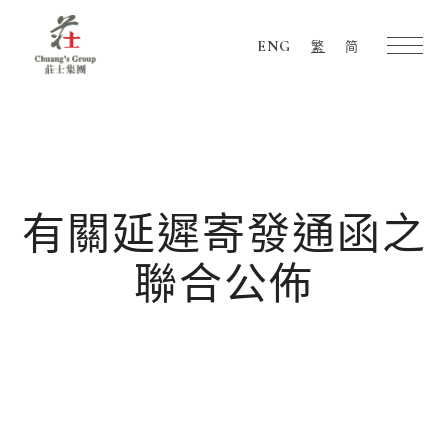
ENG
繁
简
Chuang's
Group
有關延遲寄發通函之
聯合公佈