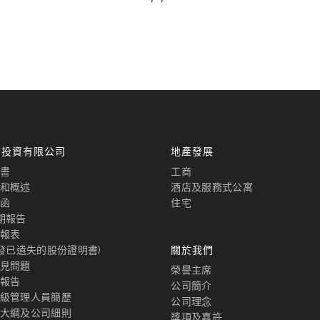
國投資有限公司
地產發展
書
工商
和概述
酒店及服務式公寓
函
住宅
期報告
報表
補發已遺失的股份證明書)
關於我們
見問題
榮譽主席
報告
公司簡介
級管理人員簡歷
公司理念
大綱及公司細則
獎項及嘉許