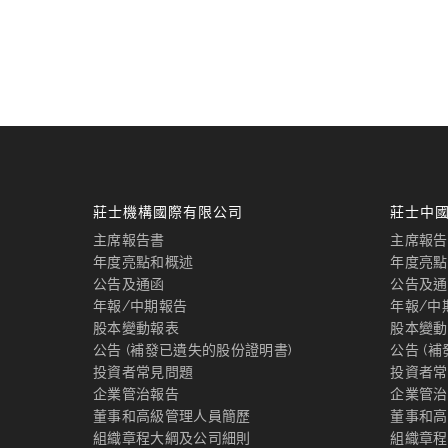
莊士機構國際有限公司
莊士中
主席報告書
主席報告
年度亮點和概述
年度亮點
公告及通函
公告及通
年報/中期報告
年報/中
股本變動報表
股本變動
公告 (補發已遺失的股份證明書)
公告 (
投資者常見問題
投資者常
企業管治報告
企業管治
董事和高級管理人員簡歷
董事和高
組織章程大綱及公司細則
組織章程