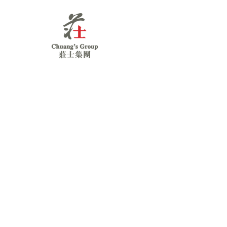
Chuang's
Group