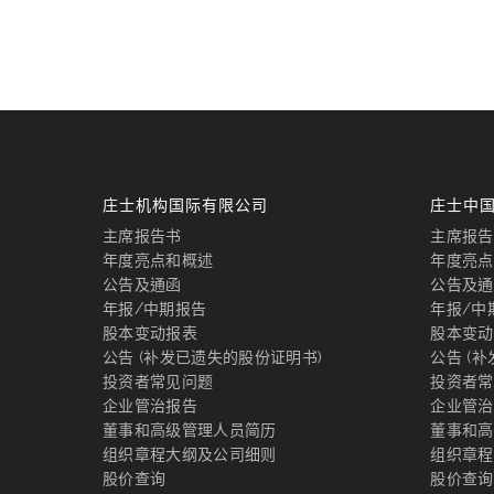
庄士机构国际有限公司
庄士中
主席报告书
主席报告
年度亮点和概述
年度亮点
公告及通函
公告及通
年报/中期报告
年报/中
股本变动报表
股本变动
公告 (补发已遗失的股份证明书)
公告 (
投资者常见问题
投资者常
企业管治报告
企业管治
董事和高级管理人员简历
董事和高
组织章程大纲及公司细则
组织章程
股价查询
股价查询