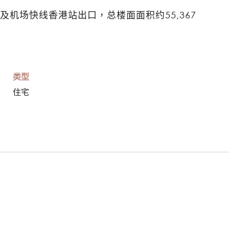
机场快线香港站出口，总楼面面积约55,367
类型
住宅