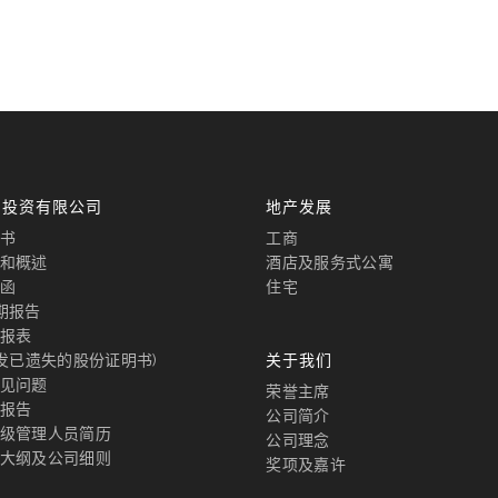
国投资有限公司
地产发展
书
工商
和概述
酒店及服务式公寓
函
住宅
期报告
报表
补发已遗失的股份证明书)
关于我们
见问题
荣誉主席
报告
公司简介
级管理人员简历
公司理念
大纲及公司细则
奖项及嘉许