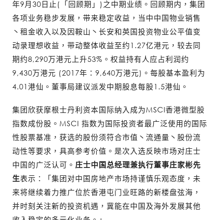
年9月30日止(「回顾期」)之中期业绩。回顾期内，集团
各项业务稳步发展，带来稳定收益，当中中国物业销售
丶租金收入以及因鞍山丶长安和英国投资物业公平值变
动录理想收益，带动整体收益至约1.27亿港元，较去同
期约8,290万港元上升53%。权益持有人应占利润约
9,430万港元 (2017年：9,640万港元)。每股基本盈利为
4.01港仙。董事局建议派发中期股息每股1.5港仙。
集团欣获摩根士丹利资本国际纳入成为MSCI香港微型股
指数成份股。MSCI 指数为国际投资者最广泛使用的国际
性股票基准，获选的股份须符合市值丶流通量丶股份流
动性等要求，具高参考价值。是次入选反映市场对庄士
中国的广泛认可。
庄士中国总经理兼执行董事庄家彬先
生
表示：「集团对中国房地产市场持谨慎乐观态度，未
来将继续着力推广位於香港屯门业旺路的新楼盘弦海，
并时刻关注新的投资机遇，冀能在中国及海外发展其他
收入稳定的多元化业务。」