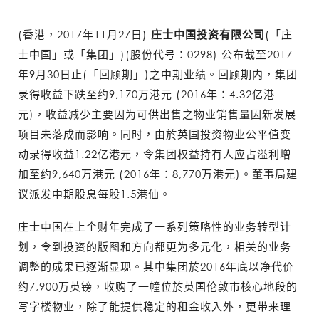
(香港，2017年11月27日)
庄士中国投资有限公司
(「庄
士中国」或「集团」)(股份代号：0298) 公布截至2017
年9月30日止(「回顾期」)之中期业绩。回顾期内，集团
录得收益下跌至约9,170万港元 (2016年：4.32亿港
元)，收益减少主要因为可供出售之物业销售量因新发展
项目未落成而影响。同时，由於英国投资物业公平值变
动录得收益1.22亿港元，令集团权益持有人应占溢利增
加至约9,640万港元 (2016年：8,770万港元)。董事局建
议派发中期股息每股1.5港仙。
庄士中国在上个财年完成了一系列策略性的业务转型计
划，令到投资的版图和方向都更为多元化，相关的业务
调整的成果已逐渐显现。其中集团於2016年底以净代价
约7,900万英镑，收购了一幢位於英国伦敦市核心地段的
写字楼物业，除了能提供稳定的租金收入外，更带来理