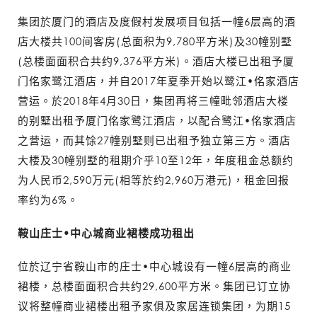
集团於厦门的酒店及度假村发展项目包括一幢6层高的酒
店大楼共100间客房(总面积为9,780平方米)及30幢别墅
(总楼面面积合共约9,376平方米)。酒店大楼已出租予厦
门佲家鹭江酒店，并自2017年夏季开始以鹭江•佲家酒店
营运。於2018年4月30日，集团再将三幢毗邻酒店大楼
的别墅出租予厦门佲家鹭江酒店，以配合鹭江•佲家酒店
之营运，而其馀27幢别墅则已出租予独立第三方。酒店
大楼及30幢别墅的租期介乎10至12年，年度租金总额约
为人民币2,590万元(相等於约2,960万港元)，租金回报
率约为6%。
鞍山庄士•中心城商业裙楼成功租出
位於辽宁省鞍山市的庄士•中心城设有一幢6层高的商业
裙楼，总楼面面积合共约29,600平方米。集团已订立协
议将整幢商业裙楼出租予家俱及家居连锁集团，为期15