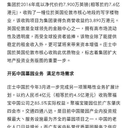
集团於2016年底以净代价约7,900万英镑(相等於约7.6亿
港元)，收购了一幢位於英国伦敦市核心地段的写字楼物
业，该收购项目为集团录得负商誉收益约3,890万港元。
英国伦敦是全球领先的金融中心之一，拥有高市场流动
性及透明度，而受全球投资者追捧。该物业除了能提供
稳定的租金收入外，更可望将来带来资本增值。庄士中
国於英国伦敦市核心收购此优质物业，标志着集团扩大
地产投资业务版图的重要一步。
开拓中国墓园业务 满足市场需求
庄士中国於今年3月进一步完成另一项策略性业务扩展计
划，以约人民币4亿元（相等於约4.5亿港元）收购聚福
宝中国公司之85.5%实际权益。聚福宝陵园位於广东肇庆
四会市，交通四通八达，是目前中国陵园产业内投资规
模最大丶服务设施最为齐全的墓园项目之一。中国的老
化人口日益增长，而广东省内私营优质墓园服务之供应