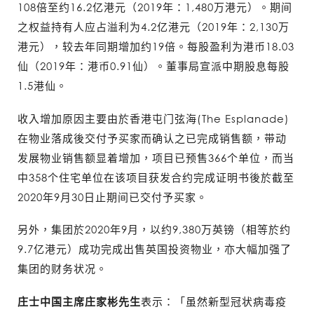
108倍至约16.2亿港元（2019年：1,480万港元）。期间
之权益持有人应占溢利为4.2亿港元（2019年：2,130万
港元），较去年同期增加约19倍。每股盈利为港币18.03
仙（2019年：港币0.91仙）。董事局宣派中期股息每股
1.5港仙。
收入增加原因主要由於香港屯门弦海(The Esplanade)
在物业落成後交付予买家而确认之已完成销售额，带动
发展物业销售额显着增加，项目已预售366个单位，而当
中358个住宅单位在该项目获发合约完成证明书後於截至
2020年9月30日止期间已交付予买家。
另外，集团於2020年9月，以约9,380万英镑（相等於约
9.7亿港元）成功完成出售英国投资物业，亦大幅加强了
集团的财务状况。
庄士中国主席庄家彬先生
表示：「虽然新型冠状病毒疫