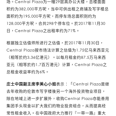
场。Central Plaza为一幢29层高办公大楼，总楼面面
积约为382,000平方呎，当中可供出租之商铺及写字楼总
面积约为195,000平方呎，而停车场总面积则约为
128,000平方呎，合共298个停车位。於2017年11月30
日，Central Plaza之出租率约为71%。
根据独立估值师所进行之估值，於2017年11月30日，
Central Plaza按巿场法计算之估值为1.75亿马来西亚元
（相等於约3.36亿港元）。以每月租金约87.5万马来西
亚元（相等於约1.7百万港元）计算，Central Plaza之
总租金收益率约为6%。
庄士中国副主席李美心小姐
表示：「Central Plaza是继
去年收购的伦敦市写字楼後另一个海外投资物业项目，
除在地域上进一步扩展外，收购Central Plaza亦能善用
集团手头现金以扩大我们的物业投资组合，从而提高经
常性租金收入。在中国政府大力推行『一带一路』重大