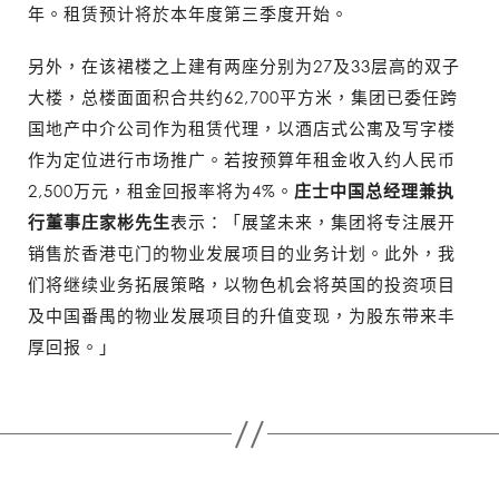
年。租赁预计将於本年度第三季度开始。
另外，在该裙楼之上建有两座分别为27及33层高的双子
大楼，总楼面面积合共约62,700平方米，集团已委任跨
国地产中介公司作为租赁代理，以酒店式公寓及写字楼
作为定位进行市场推广。若按预算年租金收入约人民币
2,500万元，租金回报率将为4%。
庄士中国总经理兼执
行董事庄家彬先生
表示：「展望未来，集团将专注展开
销售於香港屯门的物业发展项目的业务计划。此外，我
们将继续业务拓展策略，以物色机会将英国的投资项目
及中国番禺的物业发展项目的升值变现，为股东带来丰
厚回报。」