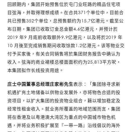
回顾期内，集团开始预售位於屯门业旺路的精品住宅项
目弦海，并取得理想成绩。在合共371个单位中，目前合
共已预售352个单位，总预售额约为15.7亿港元。截至公
布日期，集团已收取订金总金额4.6亿港元，并预计於
2019 年9 月底前收取额外9.9亿港元，以及将於2019 年
10 月後至完成销售期间收取馀款1.2亿港元。该等物业交
付予买家後，有关合同销售将於集团财务报告中确认为
收入。弦海的商业裙楼总楼面面积约为25,813平方呎，
本集团拟作长线投资用途。
庄士中国董事总经理庄家彬先生
表示：「集团除寻求新
机遇扩充土地储备以供物业发展外，亦将物色合适的投
资项目，以扩大集团的投资物业组合，藉以增加稳定及
经常性租金收入。就业务所覆盖的地域范围而言，集团
将在香港及以粤港澳大湾区为重点的中国城市物色机
遇，并将业务积极扩展至『一带一路』沿线倡议的海外