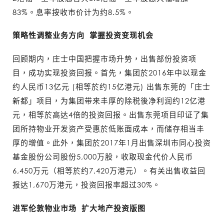
83%。息率按收市价计为约8.5%。
策略性调整业务方向 掌握投资变现机会
回顾期内，庄士中国把握市场升势，出售部份投资项
目，成功实现投资回报。首先，集团於2016年中以现金
约人民币13亿元 (相等於约15亿港元) 出售东莞的「庄士
新都」项目，为集团带来丰厚的除税後净利润约12亿港
元，相等於高达4倍的投资回报。出售东莞项目印证了集
团所持物业开发资产受惠於低账面成本，而储存相当丰
厚的增值。此外，集团於2017年1月出售深圳市同心投资
基金股份公司股份5,000万股，收取现金代价人民币
6,450万元（相等於约7,420万港元）。有关出售收益回
报达1,670万港元，投资回报率超过30%。
进军伦敦物业市场 扩大地产投资版图