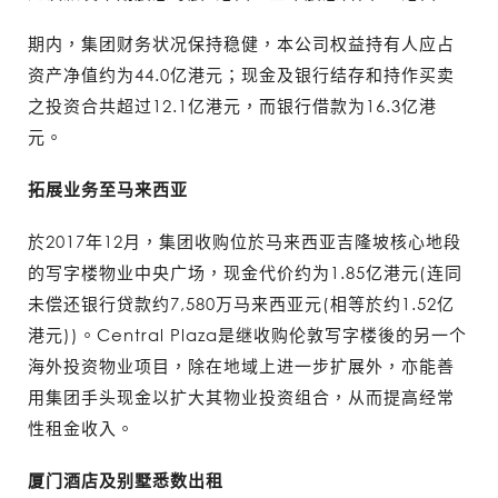
期内，集团财务状况保持稳健，本公司权益持有人应占
资产净值约为44.0亿港元；现金及银行结存和持作买卖
之投资合共超过12.1亿港元，而银行借款为16.3亿港
元。
拓展业务至马来西亚
於2017年12月，集团收购位於马来西亚吉隆坡核心地段
的写字楼物业中央广场，现金代价约为1.85亿港元(连同
未偿还银行贷款约7,580万马来西亚元(相等於约1.52亿
港元))。Central Plaza是继收购伦敦写字楼後的另一个
海外投资物业项目，除在地域上进一步扩展外，亦能善
用集团手头现金以扩大其物业投资组合，从而提高经常
性租金收入。
厦门酒店及别墅悉数出租