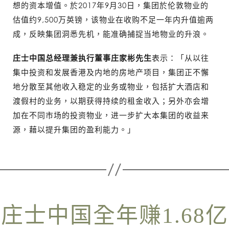
想的资本增值。於2017年9月30日，集团於伦敦物业的
估值约9,500万英镑，该物业在收购不足一年内升值逾两
成，反映集团洞悉先机，能准确捕捉当地物业的升浪。
庄士中国总经理兼执行董事庄家彬先生
表示：「从以往
集中投资和发展香港及内地的房地产项目，集团正不懈
地分散至其他收入稳定的业务或物业，包括扩大酒店和
渡假村的业务，以期获得持续的租金收入；另外亦会增
加在不同市场的投资物业，进一步扩大本集团的收益来
源，藉以提升集团的盈利能力。」
庄士中国全年赚1.68亿