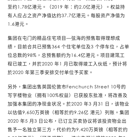
至约1.78亿港元。（2019 年：约2.0亿港元）。权益持
有人应占之资产净值达约37.7亿港元。每股资产净值为
1.6港元。
集团在屯门的精品住宅项目—弦海的预售取得理想成
绩，目前合共已预售364 个住宅单位及3 个停车位，占单
位总数的98%，总预售额约为16.4亿港元。项目建筑工
程已竣工，并於2020 年1 月已取得竣工入伙纸，预计将
於2020 年第三季安排交付单位予买家。
另外，集团出售英国伦敦市Fenchurch Street 10号的
写字楼物业（拥有100%权益）已获股东批准，将改善及
加强本集团的净现金状况。於2020 年3 月31 日，该物业
以估值9,650万英镑（相等於约9.26亿 港元）列账。集团
2020 年5 月3 日公布，已订立买卖协议将该投资物业出
售予一名独立第三方，代价约为9,420万英镑（相等於约