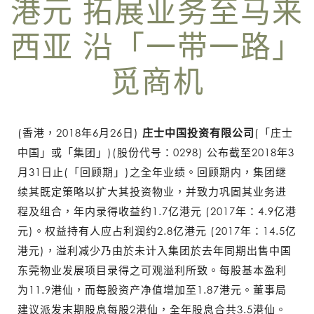
港元 拓展业务至马来
西亚 沿「一带一路」
觅商机
(香港，2018年6月26日)
庄士中国投资有限公司
(「庄士
中国」或「集团」)(股份代号：0298) 公布截至2018年3
月31日止(「回顾期」)之全年业绩。回顾期内，集团继
续其既定策略以扩大其投资物业，并致力巩固其业务进
程及组合，年内录得收益约1.7亿港元 (2017年：4.9亿港
元)。权益持有人应占利润约2.8亿港元 (2017年：14.5亿
港元)，溢利减少乃由於未计入集团於去年同期出售中国
东莞物业发展项目录得之可观溢利所致。每股基本盈利
为11.9港仙，而每股资产净值增加至1.87港元。董事局
建议派发末期股息每股2港仙，全年股息合共3.5港仙。