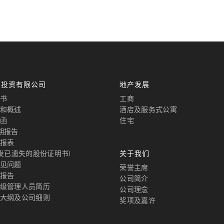
国投资有限公司
地产发展
书
工商
和概述
酒店及服务式公寓
函
住宅
期报告
报表
补发已遗失的股份证明书)
关于我们
见问题
荣誉主席
报告
公司简介
级管理人员简历
公司理念
大纲及公司细则
奖项及嘉许