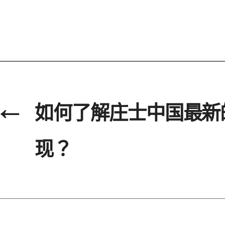
←
如何了解庄士中国最新
现？