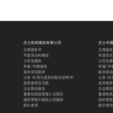
庄士机构国际有限公司
庄士中
主席报告书
主席报告
年度亮点和概述
年度亮点
公告及通函
公告及通
年报/中期报告
年报/中
股本变动报表
股本变动
公告 (补发已遗失的股份证明书)
公告 (
投资者常见问题
投资者常
企业管治报告
企业管治
董事和高级管理人员简历
董事和高
组织章程大纲及公司细则
组织章程
股价查询
股价查询