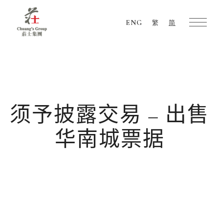
ENG
繁
简
Chuang's
Group
须予披露交易 – 出售
华南城票据