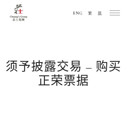
ENG
繁
简
Chuang's
Group
须予披露交易 – 购买
正荣票据