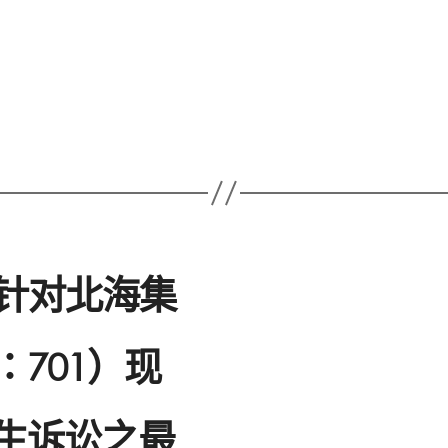
关针对北海集
701）现
生诉讼之最