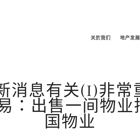
关於我们
地产发展
新消息有关(I)非
之交易：出售一间物
国物业