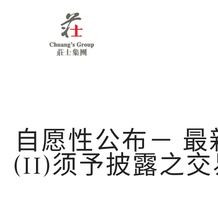
Chuang's
Group
自愿性公布－ 最
(II)须予披露