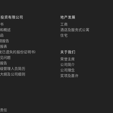
国投资有限公司
地产发展
书
工商
和概述
酒店及服务式公寓
函
住宅
期报告
报表
补发已遗失的股份证明书)
关于我们
见问题
荣誉主席
报告
公司简介
级管理人员简历
公司理念
大纲及公司细则
奖项及嘉许
责任