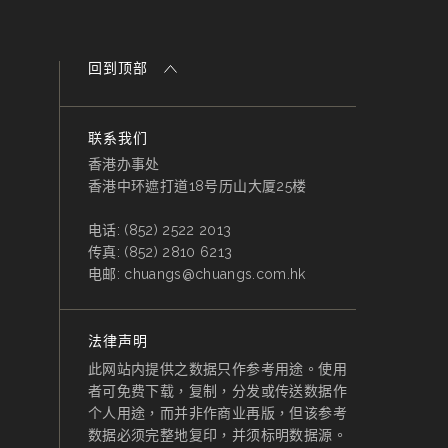
回到顶部
联系我们
香港办事处
香港中环遮打道18号历山大厦25楼
电话:
(852) 2522 2013
传真:
(852) 2810 6213
电邮:
chuangs@chuangs.com.hk
法律声明
此网站内提供之数据只作参考用途。使用
者可免费下载，复制，分发或传送数据作
个人用途，而并非作商业再版，但该参考
数据必须完整地复印，并须标明数据源。