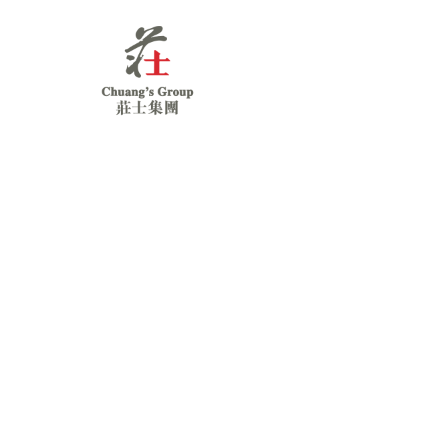
Chuang's
Group