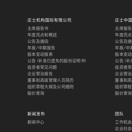
庄士机构国际有限公司
庄士中
主席报告书
主席报告
年度亮点和概述
年度亮点
公告及通函
公告及通
年报/中期报告
年报/中
股本变动报表
股本变动
公告 (补发已遗失的股份证明书)
公告 (
投资者常见问题
投资者常
企业管治报告
企业管治
董事和高级管理人员简历
董事和高
组织章程大纲及公司细则
组织章程
股价查询
股价查询
新闻发布
团队
新闻中心
工作机会
企业社会