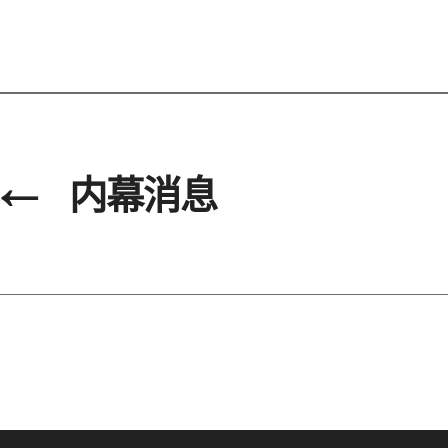
←
内幕消息